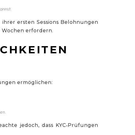
annst.
b ihrer ersten Sessions Belohnungen
r Wochen erfordern.
ICHKEITEN
lungen ermöglichen:
en.
beachte jedoch, dass KYC‑Prüfungen