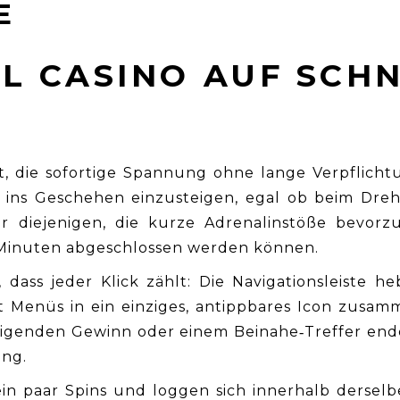
E
L CASINO AUF SCH
iert, die sofortige Spannung ohne lange Verpflich
t ins Geschehen einzusteigen, egal ob beim Dre
r diejenigen, die kurze Adrenalinstöße bevorz
n Minuten abgeschlossen werden können.
, dass jeder Klick zählt: Die Navigationsleiste he
t Menüs in ein einziges, antippbares Icon zusa
edigenden Gewinn oder einem Beinahe‑Treffer end
ng.
n ein paar Spins und loggen sich innerhalb dersel