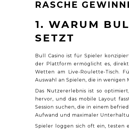
RASCHE GEWINN
1. WARUM BUL
SETZT
Bull Casino ist für Spieler konzip
der Plattform ermöglicht es, direk
Wetten am Live-Roulette-Tisch. Fü
Auswahl an Spielen, die in wenige
Das Nutzererlebnis ist so optimiert
hervor, und das mobile Layout fass
Session suchen, die in einem befri
Aufwand und maximaler Unterhaltu
Spieler loggen sich oft ein, teste