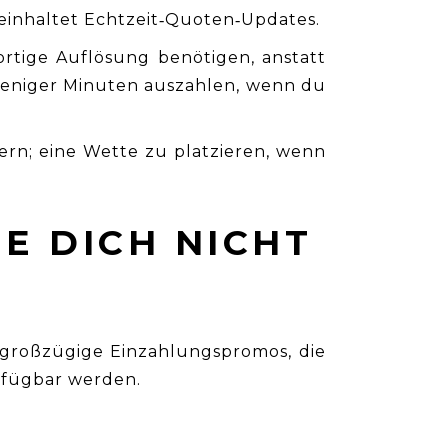
beinhaltet Echtzeit‑Quoten‑Updates.
ortige Auflösung benötigen, anstatt
 weniger Minuten auszahlen, wenn du
ern; eine Wette zu platzieren, wenn
E DICH NICHT
 großzügige Einzahlungspromos, die
erfügbar werden.