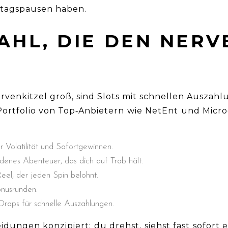
ittagspausen haben.
AHL, DIE DEN NERV
ervenkitzel groß, sind Slots mit schnellen Auszahl
Portfolio von Top‑Anbietern wie NetEnt und Micro
r Volatilität und Sofortgewinnen.
enes Abenteuer, das dich auf Trab hält.
Reel, der jeden Spin belohnt.
nusrunden.
rops für schnelle Auszahlungen.
eidungen konzipiert; du drehst, siehst fast sofort