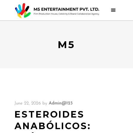
M5
June 22, 2026
by
Admin@123
ESTEROIDES
ANABÓLICOS: