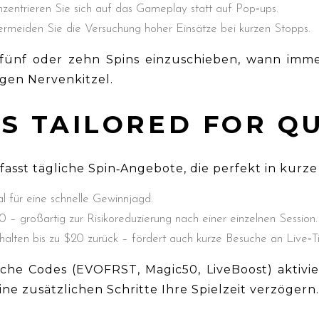
zentrieren Sie sich auf das Gameplay statt auf Pop‑ups.
Vermeiden Sie die Versuchung hoher Einsätze bei kurzen Stopps.
 fünf oder zehn Spins einzuschieben, wann imme
igen Nervenkitzel.
S TAILORED FOR Q
asst tägliche Spin‑Angebote, die perfekt in kurze
al für eine schnelle Gewinnjagd.
– großartig zur Risikoreduzierung nach einer einzelnen Session.
lten bis zu $20 zurück – fördert auch kurze Besuche an Live‑Ti
che Codes (EVOFRST, Magic50, LiveBoost) aktivie
ne zusätzlichen Schritte Ihre Spielzeit verzögern.