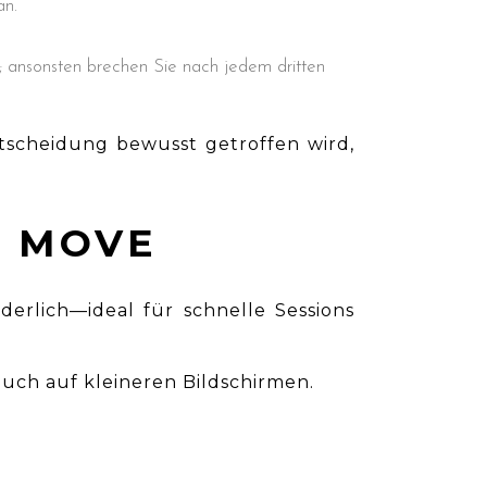
an.
d; ansonsten brechen Sie nach jedem dritten
ntscheidung bewusst getroffen wird,
E MOVE
derlich—ideal für schnelle Sessions
 auch auf kleineren Bildschirmen.