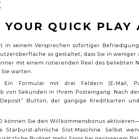
E
T YOUR QUICK PLAY
t in seinem Versprechen sofortiger Befriedigung. 
nutzeroberfläche so gestaltet, dass Sie in weniger
anner mit einem rotierenden Reel des beliebten N
 Sie warten.
: Ein Formular mit drei Feldern (E‑Mail, 
alb von Sekunden in Ihrem Posteingang. Nach de
Deposit“ Button, der gängige Kreditkarten und
10 können Sie den Willkommensbonus aktivieren—e
ne Starburst‑ähnliche Slot‑Maschine. Selbst w
zusätzliche Budget mehr Spins bei geringerem Risi