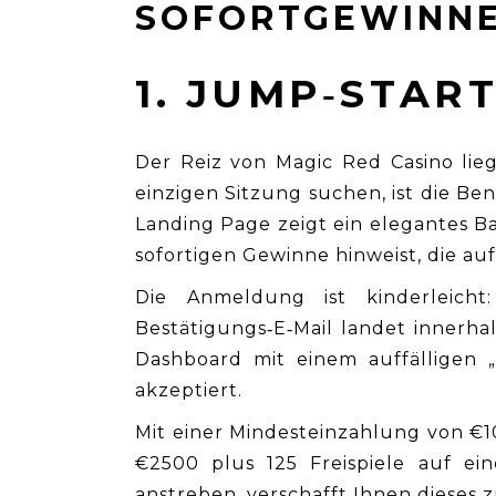
SOFORTGEWINN
1. JUMP‑STAR
Der Reiz von Magic Red Casino lieg
einzigen Sitzung suchen, ist die Be
Landing Page zeigt ein elegantes B
sofortigen Gewinne hinweist, die auf
Die Anmeldung ist kinderleicht
Bestätigungs‑E‑Mail landet innerh
Dashboard mit einem auffälligen „
akzeptiert.
Mit einer Mindesteinzahlung von €
€2500 plus 125 Freispiele auf ei
anstreben, verschafft Ihnen dieses 