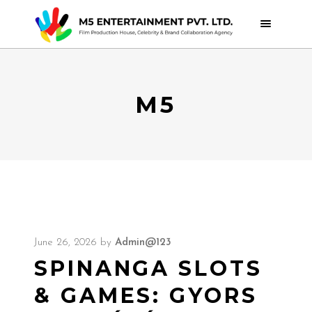
M5
June 26, 2026
by
Admin@123
SPINANGA SLOTS
& GAMES: GYORS