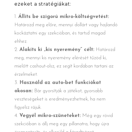
ezeket a stratégiákat:
Állíts be szigorú mikro‑költségvetést:
Határozd meg előre, mennyi dollárt vagy hajlandó
kockáztatni egy szekcióban, és tartsd magad
ehhez.
Alakíts ki „kis nyeremény” célt:
Határozd
meg, mennyi kis nyeremény elérését tűzöd ki,
mielőtt cashout-olsz; ez segít kordában tartani az
érzelmeket.
Használd az auto‑bet funkciókat
okosan:
Bár gyorsítják a játékot, gyorsabb
veszteségeket is eredményezhetnek, ha nem
figyelsz rájuk.
Vegyél mikro‑szüneteket:
Még egy rövid
szekcióban is állj meg egy pillanatra, hogy újra