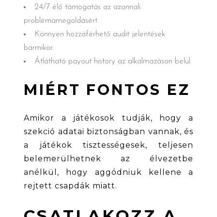
24/7 élő támogatás az azonnali
problémamegoldásért.
Könnyen hozzáférhető audit jelentések
bármikor.
Átlátható payout history az alkalmazáson belül.
MIÉRT FONTOS EZ
Amikor a játékosok tudják, hogy a
szekció adatai biztonságban vannak, és
a játékok tisztességesek, teljesen
belemerülhetnek az élvezetbe
anélkül, hogy aggódniuk kellene a
rejtett csapdák miatt.
CSATLAKOZZ A