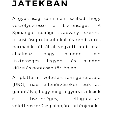
JÁTÉKBAN
A gyorsaság soha nem szabad, hogy
veszélyeztesse a biztonságot. A
Spinanga iparági szabvány szerinti
titkosítási protokollokat és rendszeres
harmadik fél által végzett auditokat
alkalmaz, hogy minden spin
tisztességes legyen, és minden
kifizetés pontosan történjen.
A platform véletlenszám-generátora
(RNG) napi ellenőrzéseken esik át,
garantálva, hogy még a gyors szekciók
is tisztességes, elfogulatlan
véletlenszerűség alapján történjenek.