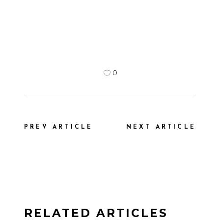
0
PREV ARTICLE
NEXT ARTICLE
RELATED ARTICLES