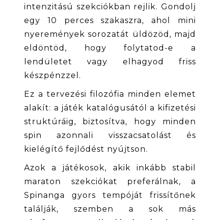
intenzitású szekciókban rejlik. Gondolj
egy 10 perces szakaszra, ahol mini
nyeremények sorozatát üldözöd, majd
eldöntöd, hogy folytatod-e a
lendületet vagy elhagyod friss
készpénzzel.
Ez a tervezési filozófia minden elemet
alakít: a játék katalógusától a kifizetési
struktúráig, biztosítva, hogy minden
spin azonnali visszacsatolást és
kielégítő fejlődést nyújtson.
Azok a játékosok, akik inkább stabil
maraton szekciókat preferálnak, a
Spinanga gyors tempóját frissítőnek
találják, szemben a sok más