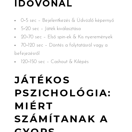
IDŐVONAL
0‑5 sec – Bejelentkezés & Üdvözlő képernyő
5‑20 sec – Játék kiválasztása
20‑70 sec – Első spin-ek & Kis nyeremények
70‑120 sec – Döntés a folytatásról vagy a
befejezésről
120‑150 sec – Cashout & Kilépés
JÁTÉKOS
PSZICHOLÓGIA:
MIÉRT
SZÁMÍTANAK A
GYORS