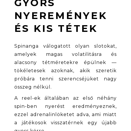
GYORS
NYEREMÉNYEK
ÉS KIS TÉTEK
Spinanga válogatott olyan slotokat,
amelyek magas volatilitásra és
alacsony tétméretekre épülnek —
tökéletesek azoknak, akik szeretik
próbára tenni szerencséjüket nagy
összeg nélkül.
A reel-ek általában az első néhány
spin-ben nyerést eredményeznek,
ezzel adrenalinlöketet adva, ami miatt
a játékosok visszatérnek egy újabb
gyors körre.