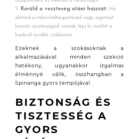
összpontosíts, és elkerüld a fáradtságot.
Kerüld a veszteség utáni hajszát:
Ha
elérted a mikro‑költségvetésed vagy egymást
követő veszteségeid vannak, lépj ki, mielőtt a
bankroll tovább csökkenne.
Ezeknek a szokásoknak a
alkalmazásával minden szekció
hatékony, ugyanakkor izgalmas
élménnyé válik, összhangban a
Spinanga gyors tempójával.
BIZTONSÁG ÉS
TISZTESSÉG A
GYORS