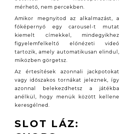
mérhető, nem percekben.
Amikor megnyitod az alkalmazást, a
főképernyő egy carousel-t mutat
kiemelt címekkel, mindegyikhez
figyelemfelkeltő előnézeti videó
tartozik, amely automatikusan elindul,
miközben görgetsz.
Az értesítések azonnali jackpotokat
vagy időszakos tornákat jeleznek, így
azonnal belekezdhetsz a játékba
anélkül, hogy menük között kellene
keresgélned.
SLOT LÁZ: