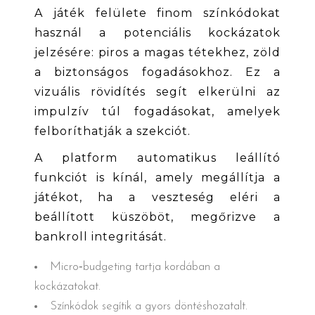
A játék felülete finom színkódokat
használ a potenciális kockázatok
jelzésére: piros a magas tétekhez, zöld
a biztonságos fogadásokhoz. Ez a
vizuális rövidítés segít elkerülni az
impulzív túl fogadásokat, amelyek
felboríthatják a szekciót.
A platform automatikus leállító
funkciót is kínál, amely megállítja a
játékot, ha a veszteség eléri a
beállított küszöböt, megőrizve a
bankroll integritását.
Micro‑budgeting tartja kordában a
kockázatokat.
Színkódok segítik a gyors döntéshozatalt.