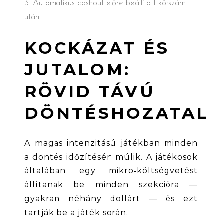
Automatikus cashout előre beállított körszám
után.
KOCKÁZAT ÉS
JUTALOM:
RÖVID TÁVÚ
DÖNTÉSHOZATAL
A magas intenzitású játékban minden
a döntés időzítésén múlik. A játékosok
általában egy mikro‑költségvetést
állítanak be minden szekcióra —
gyakran néhány dollárt — és ezt
tartják be a játék során.