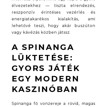
élvezetekhez — tiszta elrendezés,
reszponzív érintéses vezérlés és
energiatakarékos kialakítás, ami
lehetővé teszi, hogy akár buszúton
vagy kávézás közben játssz.
A SPINANGA
LÜKTETÉSE:
GYORS JÁTÉK
EGY MODERN
KASZINÓBAN
Spinanga
fő vonzereje a rövid, magas