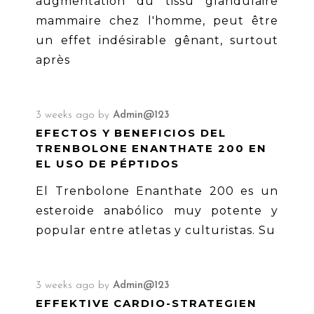
augmentation du tissu glandulaire
mammaire chez l'homme, peut être
un effet indésirable gênant, surtout
après
3 weeks ago
by
Admin@123
EFECTOS Y BENEFICIOS DEL
TRENBOLONE ENANTHATE 200 EN
EL USO DE PÉPTIDOS
El Trenbolone Enanthate 200 es un
esteroide anabólico muy potente y
popular entre atletas y culturistas. Su
3 weeks ago
by
Admin@123
EFFEKTIVE CARDIO-STRATEGIEN